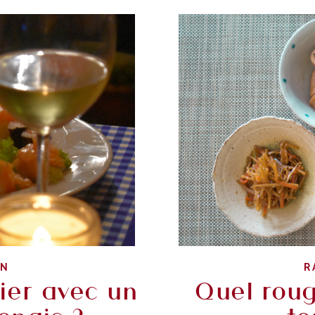
ON
R
ier avec un
Quel roug