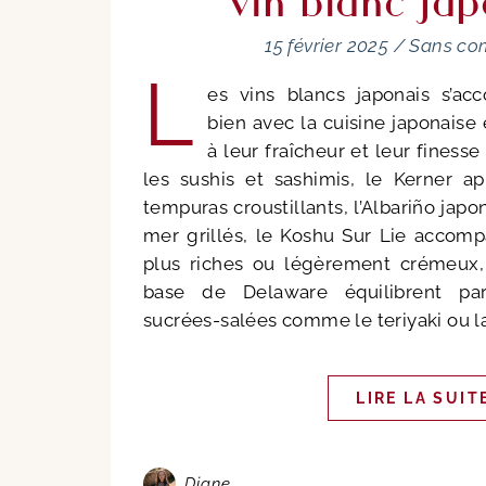
vin blanc jap
15 février 2025
/
Sans co
L
es vins blancs japonais s’acc
bien avec la cuisine japonaise 
à leur fraîcheur et leur finesse
les sushis et sashimis, le Kerner a
tempuras croustillants, l’Albariño japo
mer grillés, le Koshu Sur Lie accomp
plus riches ou légèrement crémeux, e
base de Delaware équilibrent par
sucrées-salées comme le teriyaki ou la 
LIRE LA SUIT
Diane