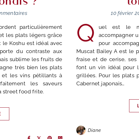
onais ?
to
mmentaires
10 février 
Q
ordent particulièrement
uel est le m
et les plats légers grâce
accompagner un 
 : le Koshu est idéal avec
pour accompagn
pporte du contraste aux
Muscat Bailey A est le 
nais sublime les fruits de
fraise et de cerise, ses
agne très bien les plats
font un vin idéal pour 
t les vins pétillants à
grillées. Pour les plat
faitement les saveurs
Cabernet japonais…
street food frite.
E
Diane