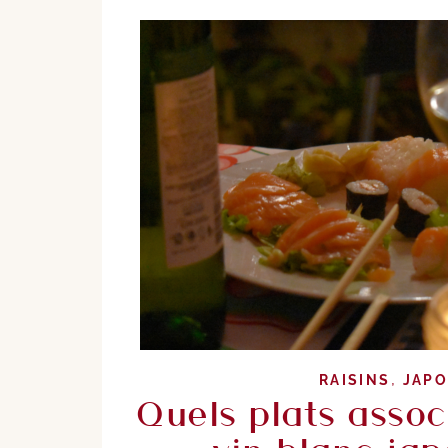
,
RAISINS
JAP
Quels plats assoc