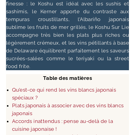
finesse : le Koshu est idéal avec les sushis et
sashimis, le Kerner apporte du contraste aux
tempuras croustillants, l’Albariño japonais
sublime les fruits de mer grillés, le Koshu Sur Lie
accompagne très bien les plats plus riches ou
légèrement crémeux, et les vins pétillants à base
de Delaware équilibrent parfaitement les saveurs
sucrées-salées comme le teriyaki ou la street
food frite.
Table des matières
Qu’est-ce qui rend les vins blancs japonais
spéciaux ?
Plats japonais à associer avec des vins blancs
japonais
Accords inattendus : pense au-delà de la
cuisine japonaise !