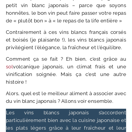
petit vin blanc japonais – parce que soyons
honnêtes, le bon vin peut faire passer votre repas
de « plutôt bon » à « le repas de ta life entière »
Contrairement à ces vins blancs français corsés
et boisés (je plaisante !), les vins blancs japonais
privilégient l'élégance, la fraîcheur et l'équilibre.
Comment ça se fait ? Eh bien, c'est grâce au
sol
volcanique japonais, un climat frais et une
vinification soignée. Mais ça c'est une autre
histoire !
Alors, quel est le meilleur aliment à associer avec
du vin blanc japonais ? Allons voir ensemble.
Les vins blancs japonais s’accordent
particulièrement bien avec la cuisine japonaise et
les plats légers grâce à leur fraîcheur et leur