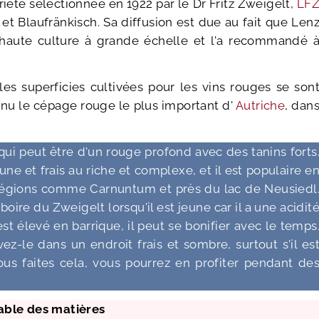
iété sélectionnée en 1922 par le Dr Fritz Zweigelt,
LF
t et Blaufränkisch. Sa diffusion est due au fait que Len
haute culture à grande échelle et l'a recommandé 
 les superficies cultivées pour les vins rouges se son
nu le cépage rouge le plus important d'
Autriche
, dan
ui peut être d'un rouge profond avec des tanins forts
eune et frais au riche et complexe, et il est populaire e
régions comme Carnuntum et près du lac de Neusiedl
boire du Zweigelt lorsqu'il est jeune car il a une acidit
est élevé en barrique, il peut se bonifier avec le temps
z-le dans un endroit frais et sombre, surtout s'il es
us faites cela, vous pourrez en profiter pendant de
able des matières