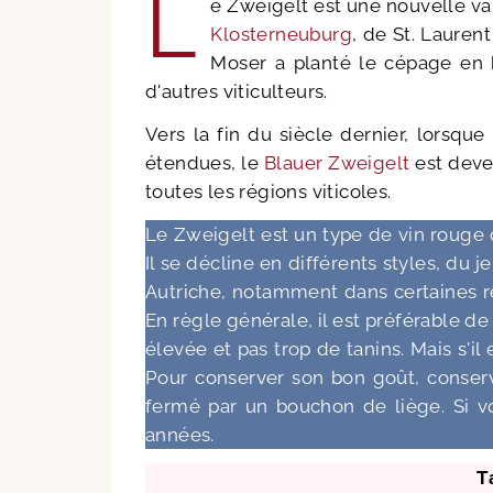
L
e Zweigelt est une nouvelle var
Klosterneuburg
, de St. Lauren
Moser a planté le cépage en 
d'autres viticulteurs.
Vers la fin du siècle dernier, lorsque
étendues, le
Blauer Zweigelt
est deve
toutes les régions viticoles.
Le Zweigelt est un type de vin rouge q
Il se décline en différents styles, du j
Autriche, notamment dans certaines 
En règle générale, il est préférable de 
élevée et pas trop de tanins. Mais s'il 
Pour conserver son bon goût, conserve
fermé par un bouchon de liège. Si vo
années.
T