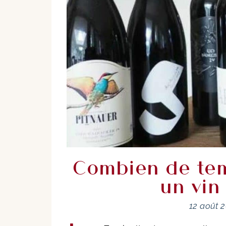
Combien de te
un vin
12 août 