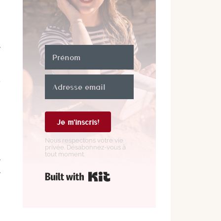
e
.
Je m'inscris!
Nous respectons votre vie
privée. Désabonnez-vous à
tout moment.
e
Construit avec Kit
e