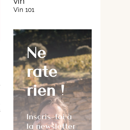
vin
Vin 101
Ne
rate
,
rien !
à
.
s
Inscris-toi à
la newsletter