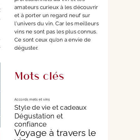
Z
amateurs curieux à les découvrir
z
et à porter un regard neuf sur
à
l'univers du vin. Car les meilleurs
vins ne sont pas les plus connus.
t
Ce sont ceux qu'on a envie de
s
déguster.
.
Mots clés
n
.
é
.
Accords mets et vins
Style de vie et cadeaux
t
Dégustation et
s
confiance
Voyage à travers le