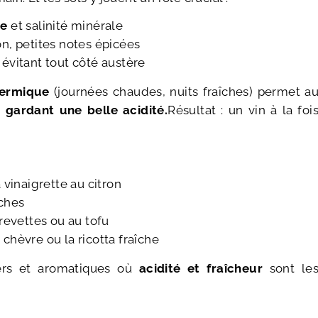
re
et salinité minérale
on, petites notes épicées
 évitant tout côté austère
hermique
(journées chaudes, nuits fraîches) permet a
n
gardant une belle acidité.
Résultat : un vin à la foi
vinaigrette au citron
îches
revettes ou au tofu
hèvre ou la ricotta fraîche
gers et aromatiques où
acidité et fraîcheur
sont le