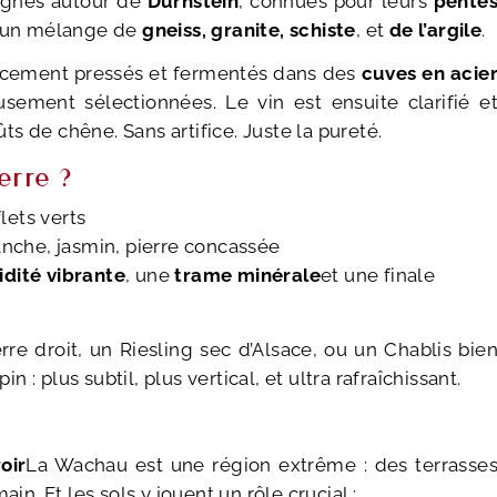
vignes autour de
Dürnstein
, connues pour leurs
pente
: un mélange de
gneiss, granite, schiste
, et
de l’argile
.
ucement pressés et fermentés dans des
cuves en acie
ement sélectionnées. Le vin est ensuite clarifié e
ûts de chêne. Sans artifice. Juste la pureté.
erre ?
flets verts
anche, jasmin, pierre concassée
idité vibrante
, une
trame minérale
et une finale
re droit, un Riesling sec d’Alsace, ou un Chablis bie
in : plus subtil, plus vertical, et ultra rafraîchissant.
oir
La Wachau est une région extrême : des terrasse
in. Et les sols y jouent un rôle crucial :