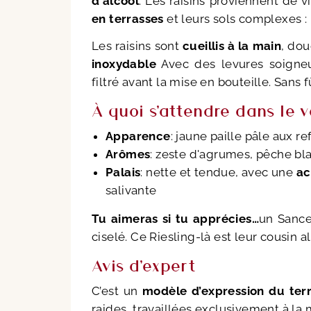
d'alcool
. Les raisins proviennent de 
en terrasses
et leurs sols complexes 
Les raisins sont
cueillis à la main
, do
inoxydable
Avec des levures soigneus
filtré avant la mise en bouteille. Sans f
À quoi s'attendre dans le v
Apparence
: jaune paille pâle aux re
Arômes
: zeste d'agrumes, pêche bl
Palais
: nette et tendue, avec une
ac
salivante
Tu aimeras si tu apprécies…
un Sancer
ciselé. Ce Riesling-là est leur cousin alp
Avis d'expert
C’est un
modèle d’expression du terr
raides, travaillées exclusivement à la ma