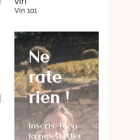
vin
Vin 101
Ne
rate
rien !
Inscris-toi à
la newsletter