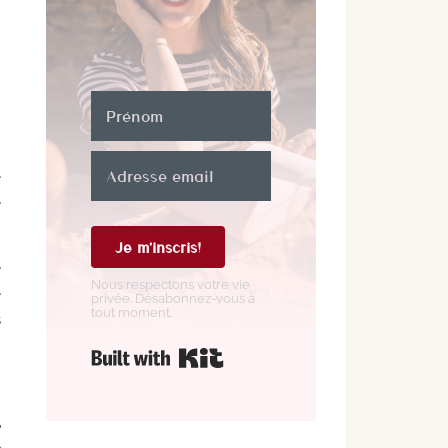
n
e
e
Je m'inscris!
e
Nous respectons votre vie
e
privée. Désabonnez-vous à
tout moment.
s
Construit avec Kit
%