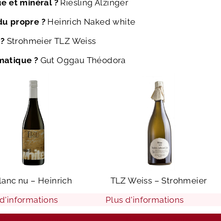
ue et minéral ?
Riesling Alzinger
du propre ?
Heinrich Naked white
 ?
Strohmeier TLZ Weiss
matique ?
Gut Oggau Théodora
lanc nu – Heinrich
TLZ Weiss – Strohmeier
 d'informations
Plus d'informations
Ajouter au panier
Ajouter au panier