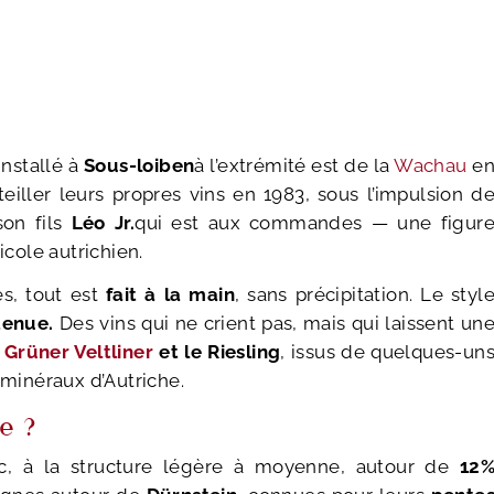
installé à
Sous-loiben
à l’extrémité est de la
Wachau
e
iller leurs propres vins en 1983, sous l’impulsion d
son fils
Léo Jr.
qui est aux commandes — une figur
icole autrichien.
s, tout est
fait à la main
, sans précipitation. Le styl
tenue.
Des vins qui ne crient pas, mais qui laissent un
e
Grüner Veltliner
et le Riesling
, issus de quelques-un
 minéraux d’Autriche.
e ?
c, à la structure légère à moyenne, autour de
12