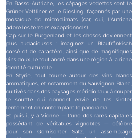
En Basse-Autriche, les cépages vedettes sont le
Grüner Veltliner et le Riesling, façonnés par une
mosaïque de microclimats (car, oui, l'Autriche
adore les terroirs exceptionnels).
Cap sur le Burgenland et les choses deviennent
plus audacieuses : imaginez un Blaufränkisch
corsé et de caractère, ainsi que de magnifiques
vins doux, le tout ancré dans une région à la riche
identité culturelle.
En Styrie, tout tourne autour des vins blancs
aromatiques, et notamment du Sauvignon Blanc,
cultivés dans des paysages méridionaux à couper
le souffle qui donnent envie de les siroter
lentement en contemplant le panorama.
Et puis il y a Vienne — l'une des rares capitales
possédant de véritables vignobles — célèbre
pour son Gemischter Satz, un assemblage