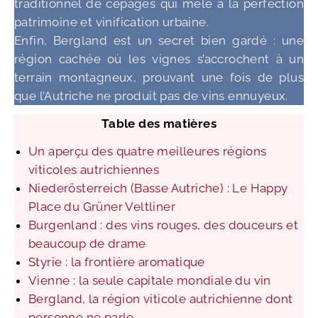
traditionnel de cépages qui mêle à la perfection
patrimoine et vinification urbaine.
Enfin, Bergland est un secret bien gardé : une
région cachée où les vignes s’accrochent à un
terrain montagneux, prouvant une fois de plus
que l’Autriche ne produit pas de vins ennuyeux.
Table des matières
Un aperçu des quatre meilleures régions
viticoles autrichiennes
Niederösterreich (Basse Autriche) : Le Happy
Place du Grüner Veltliner
Burgenland : des vins rouges, des douceurs et
beaucoup de drame
Styrie : la frontière aromatique
Vienne : la seule capitale mondiale du vin
Bergland, la région viticole autrichienne dont
personne ne parle