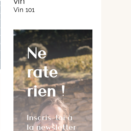
vin
s
Vin 101
s
r
e
e
s
Ne
e
t
rate
rien !
Inscris-toi à
la newsletter