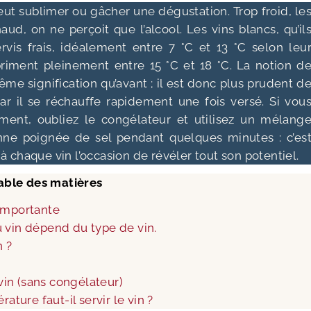
eut sublimer ou gâcher une dégustation. Trop froid, le
ud, on ne perçoit que l’alcool. Les vins blancs, qu’il
rvis frais, idéalement entre 7 °C et 13 °C selon leu
priment pleinement entre 15 °C et 18 °C. La notion d
ême signification qu’avant ; il est donc plus prudent d
car il se réchauffe rapidement une fois versé. Si vou
ement, oubliez le congélateur et utilisez un mélang
onne poignée de sel pendant quelques minutes : c’es
 à chaque vin l’occasion de révéler tout son potentiel.
able des matières
 importante
 vin dépend du type de vin.
n ?
in (sans congélateur)
ature faut-il servir le vin ?