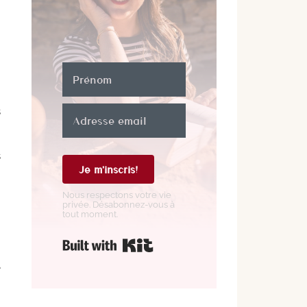
s
s
Je m'inscris!
Nous respectons votre vie
privée. Désabonnez-vous à
tout moment.
Construit avec Kit
e