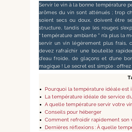
Servir le vin à la bonne température p
arômes du vin sont atténués ; trop cha
soient secs ou doux, doivent être se
structure, tandis que les rouges s’ex
“ température ambiante ” n’a plus la m
servir un vin légèrement plus frais, 
devez rafraîchir une bouteille rapid
d’eau froide, de glaçons et d’une b
magique ! Le secret est simple : offrez
T
Pourquoi la température idéale est
La température idéale de service du
A quelle température servir votre vi
Conseils pour héberger
Comment refroidir rapidement son v
Dernières réflexions : À quelle tempér