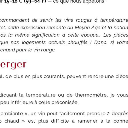
ur
15–18°C (59–64°F)
— ce que nous appelons “
ecommandent de servir les vins rouges à températur
ffet, cette expression remonte au Moyen Âge et la notio
pas la même signification à cette époque… Les pièce
 que nos logements actuels chauffés ! Donc, si votr
p chaud pour le vin rouge.
berger
al, de plus en plus courants, peuvent rendre une pièc
ndiquant la température ou de thermomètre, je vou
peu inférieure à celle préconisée.
 ambiante », un vin peut facilement prendre 2 degré
p chaud » est plus difficile à ramener à la bonn